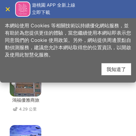
跳
遊桃園 APP 全新上線
到
立即下載
導覽
關閉
主
桃園觀光導覽網
首頁
>
想去的地方
>
住宿
>
沐楓商務旅館
要
本網站使用 Cookies 等相關技術以持續優化網站服務，並
內
有助於為您提供更佳的體驗，當您繼續使用本網站即表示您
容
同意我們的 Cookie 使用政策。另外，網站提供周邊景點自
沐楓商務旅館 周邊住宿
區
動偵測服務，建議您允許本網站取得您的位置資訊，以開啟
塊
及使用此智慧化服務。
共有 91 間店家
我知道了
鴻福優雅商旅
4.29 公里