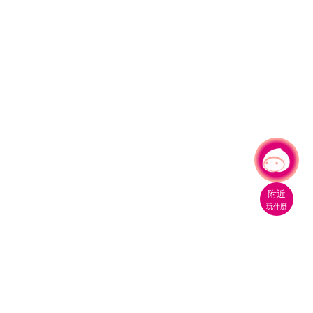
有事問小桃，一起遊桃園
附近
玩什麼