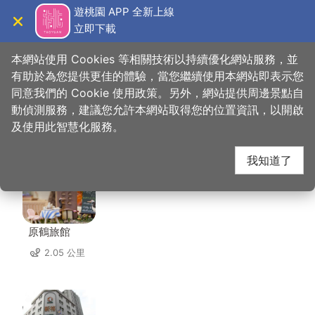
跳
遊桃園 APP 全新上線
到
立即下載
導覽
關閉
主
桃園觀光導覽網
首頁
>
想去的地方
>
住宿
>
尊爵大飯店
要
本網站使用 Cookies 等相關技術以持續優化網站服務，並
內
有助於為您提供更佳的體驗，當您繼續使用本網站即表示您
容
同意我們的 Cookie 使用政策。另外，網站提供周邊景點自
尊爵大飯店 周邊住宿
區
動偵測服務，建議您允許本網站取得您的位置資訊，以開啟
塊
及使用此智慧化服務。
共有 96 間店家
我知道了
原鶴旅館
2.05 公里