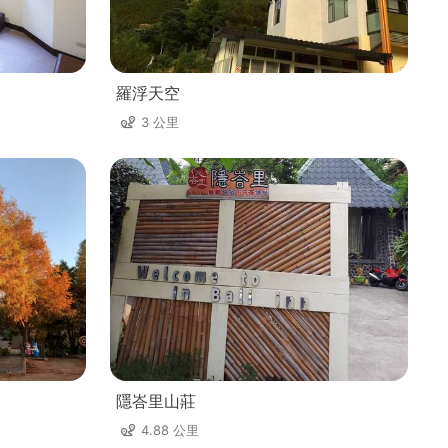
羅浮天空
3 公里
隱峇里山莊
4.88 公里