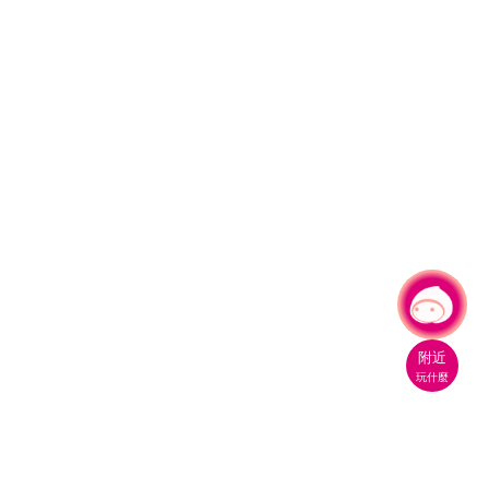
有事問小桃，一起遊桃園
附近
玩什麼