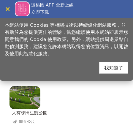
跳
遊桃園 APP 全新上線
到
立即下載
導覽
關閉
主
桃園觀光導覽網
首頁
>
想去的地方
>
住宿
>
麗星花園Motel(3星)
要
本網站使用 Cookies 等相關技術以持續優化網站服務，並
內
有助於為您提供更佳的體驗，當您繼續使用本網站即表示您
容
同意我們的 Cookie 使用政策。另外，網站提供周邊景點自
麗星花園Motel(3星)
區
動偵測服務，建議您允許本網站取得您的位置資訊，以開啟
塊
及使用此智慧化服務。
周邊景點
我知道了
共有 93 處景點
大有梯田生態公園
695 公尺