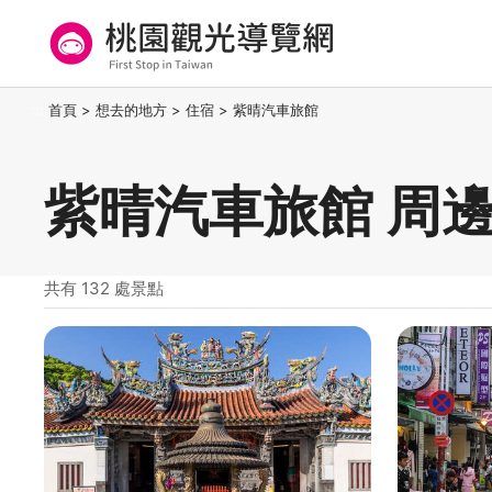
跳
到
主
要
桃園觀光導覽網
:::
首頁
>
想去的地方
>
住宿
>
紫晴汽車旅館
內
容
區
紫晴汽車旅館 周
塊
共有 132 處景點