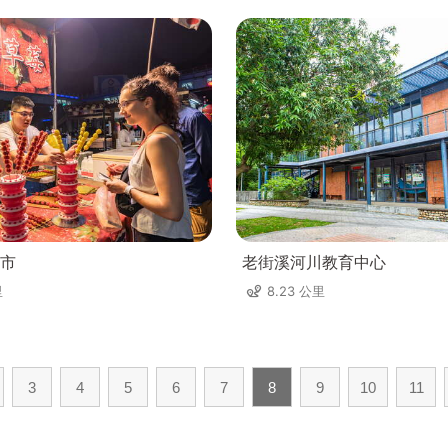
市
老街溪河川教育中心
里
8.23 公里
3
4
5
6
7
8
9
10
11