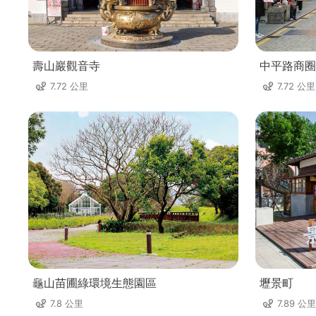
壽山巖觀音寺
中平路商圈
7.72 公里
7.72 公里
龜山苗圃綠環境生態園區
壢景町
7.8 公里
7.89 公里