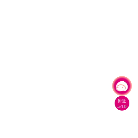
有事問小桃，一起遊桃園
|
附近
玩什麼