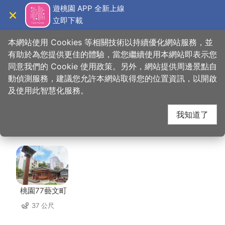
跳
遊桃園 APP 全新上線
到
立即下載
導覽
關閉
主
桃園觀光導覽網
首頁
>
想去的地方
>
住宿
>
一九一旅店桃園店
要
本網站使用 Cookies 等相關技術以持續優化網站服務，並
內
有助於為您提供更佳的體驗，當您繼續使用本網站即表示您
容
同意我們的 Cookie 使用政策。另外，網站提供周邊景點自
一九一旅店桃園店 周邊
區
動偵測服務，建議您允許本網站取得您的位置資訊，以開啟
塊
及使用此智慧化服務。
景點
我知道了
共有 113 處景點
桃園77藝文町
37 公尺