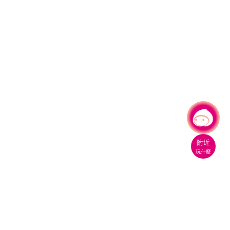
有事問小桃，一起遊桃園
附近
玩什麼