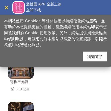
跳
遊桃園 APP 全新上線
到
立即下載
導覽
關閉
主
桃園觀光導覽網
首頁
>
想去的地方
>
住宿
>
三揚精品商旅
要
本網站使用 Cookies 等相關技術以持續優化網站服務，並
內
有助於為您提供更佳的體驗，當您繼續使用本網站即表示您
容
同意我們的 Cookie 使用政策。另外，網站提供周邊景點自
三揚精品商旅 周邊景點
區
動偵測服務，建議您允許本網站取得您的位置資訊，以開啟
塊
及使用此智慧化服務。
共有 100 處景點
我知道了
霄裡玉元宮
6.61 公里