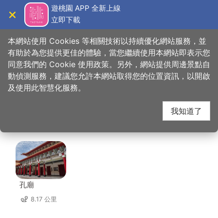
跳
遊桃園 APP 全新上線
到
立即下載
導覽
關閉
主
桃園觀光導覽網
首頁
>
想去的地方
>
住宿
>
碧雲天汽車旅館（龜山館）
要
本網站使用 Cookies 等相關技術以持續優化網站服務，並
內
有助於為您提供更佳的體驗，當您繼續使用本網站即表示您
容
同意我們的 Cookie 使用政策。另外，網站提供周邊景點自
碧雲天汽車旅館（龜山
區
動偵測服務，建議您允許本網站取得您的位置資訊，以開啟
塊
及使用此智慧化服務。
館） 周邊景點
我知道了
共有 41 處景點
孔廟
8.17 公里