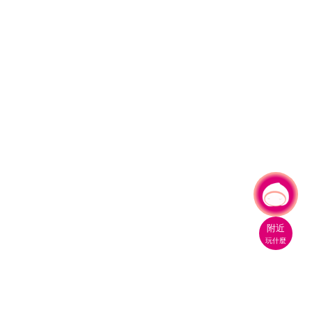
有事問小桃，一起遊桃園
附近
玩什麼