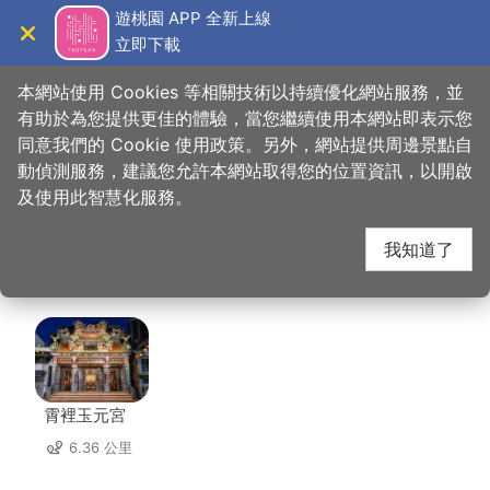
跳
遊桃園 APP 全新上線
到
立即下載
導覽
關閉
主
桃園觀光導覽網
首頁
>
想去的地方
>
住宿
>
日月光國際大飯店(3星)
要
本網站使用 Cookies 等相關技術以持續優化網站服務，並
內
有助於為您提供更佳的體驗，當您繼續使用本網站即表示您
容
同意我們的 Cookie 使用政策。另外，網站提供周邊景點自
日月光國際大飯店(3
區
動偵測服務，建議您允許本網站取得您的位置資訊，以開啟
塊
及使用此智慧化服務。
星) 周邊景點
我知道了
共有 101 處景點
霄裡玉元宮
6.36 公里