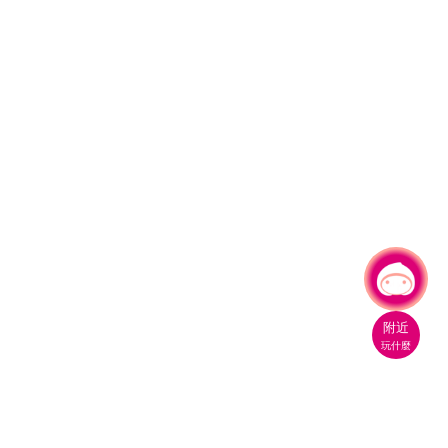
有事問小桃，一起遊桃園
附近
玩什麼