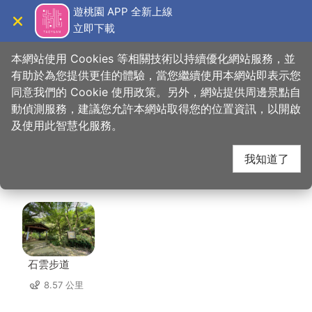
跳
遊桃園 APP 全新上線
到
立即下載
導覽
關閉
主
桃園觀光導覽網
首頁
>
想去的地方
>
住宿
>
福容大飯店 桃園機場捷運 A8
要
本網站使用 Cookies 等相關技術以持續優化網站服務，並
內
有助於為您提供更佳的體驗，當您繼續使用本網站即表示您
容
同意我們的 Cookie 使用政策。另外，網站提供周邊景點自
福容大飯店 桃園機場捷
區
動偵測服務，建議您允許本網站取得您的位置資訊，以開啟
塊
及使用此智慧化服務。
運 A8 周邊景點
我知道了
共有 64 處景點
石雲步道
8.57 公里