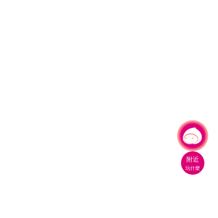
有事問小桃，一起遊桃園
|
附近
玩什麼