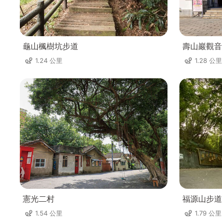
龜山楓樹坑步道
壽山巖觀音
1.24 公里
1.28 公里
憲光二村
福源山步道
1.54 公里
1.79 公里