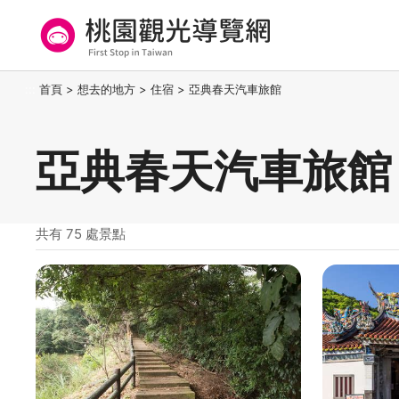
跳
到
主
要
桃園觀光導覽網
:::
首頁
>
想去的地方
>
住宿
>
亞典春天汽車旅館
內
容
區
亞典春天汽車旅館
塊
共有 75 處景點