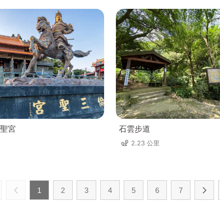
聖宮
石雲步道
2.23 公里
1
2
3
4
5
6
7