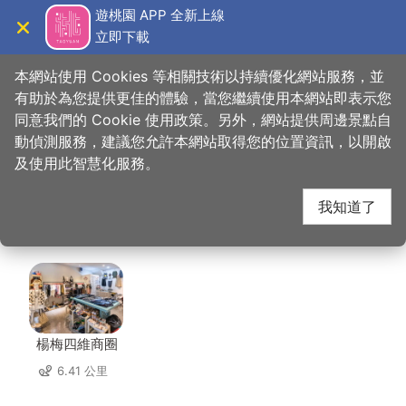
跳
遊桃園 APP 全新上線
到
立即下載
導覽
關閉
主
桃園觀光導覽網
首頁
>
想去的地方
>
住宿
>
新舍商旅-中壢館
要
本網站使用 Cookies 等相關技術以持續優化網站服務，並
內
有助於為您提供更佳的體驗，當您繼續使用本網站即表示您
容
同意我們的 Cookie 使用政策。另外，網站提供周邊景點自
新舍商旅-中壢館 周邊
區
動偵測服務，建議您允許本網站取得您的位置資訊，以開啟
塊
及使用此智慧化服務。
景點
我知道了
共有 109 處景點
楊梅四維商圈
6.41 公里