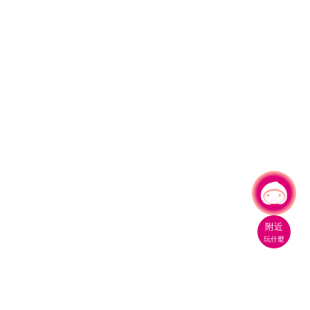
有事問小桃，一起遊桃園
|
附近
玩什麼