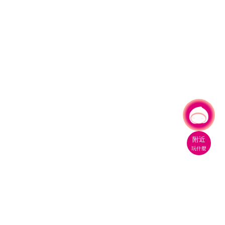
有事問小桃，一起遊桃園
附近
玩什麼