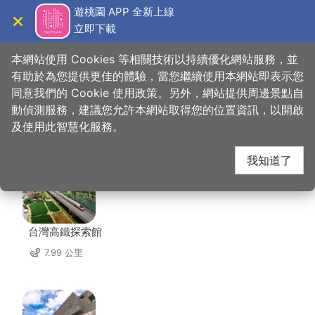
跳
遊桃園 APP 全新上線
到
立即下載
導覽
關閉
主
桃園觀光導覽網
首頁
>
想去的地方
>
住宿
>
大都會旅館
要
本網站使用 Cookies 等相關技術以持續優化網站服務，並
內
有助於為您提供更佳的體驗，當您繼續使用本網站即表示您
容
同意我們的 Cookie 使用政策。另外，網站提供周邊景點自
大都會旅館 周邊景點
區
動偵測服務，建議您允許本網站取得您的位置資訊，以開啟
塊
及使用此智慧化服務。
共有 129 處景點
我知道了
台灣高鐵探索館
7.99 公里