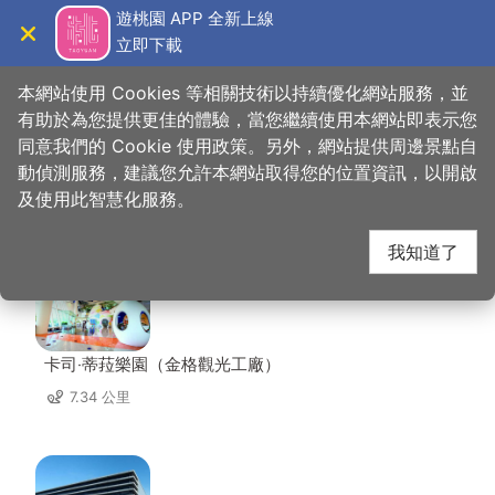
跳
遊桃園 APP 全新上線
到
立即下載
導覽
關閉
主
桃園觀光導覽網
首頁
>
想去的地方
>
住宿
>
綠島大旅社
要
本網站使用 Cookies 等相關技術以持續優化網站服務，並
內
有助於為您提供更佳的體驗，當您繼續使用本網站即表示您
容
同意我們的 Cookie 使用政策。另外，網站提供周邊景點自
綠島大旅社 周邊景點
區
動偵測服務，建議您允許本網站取得您的位置資訊，以開啟
塊
及使用此智慧化服務。
共有 109 處景點
我知道了
卡司‧蒂菈樂園（金格觀光工廠）
7.34 公里