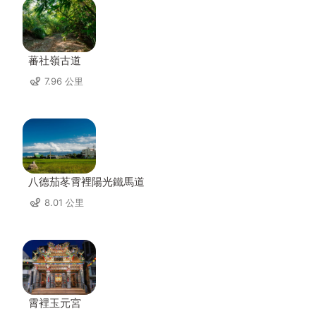
蕃社嶺古道
7.96 公里
八德茄苳霄裡陽光鐵馬道
8.01 公里
霄裡玉元宮