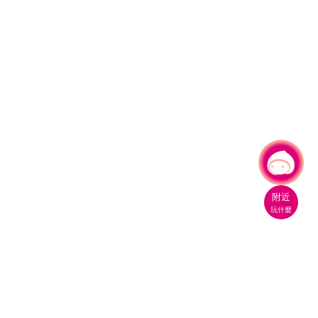
有事問小桃，一起遊桃園
|
附近
玩什麼