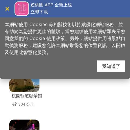
跳
遊桃園 APP 全新上線
到
立即下載
導覽
關閉
主
桃園觀光導覽網
首頁
>
想去的地方
>
住宿
>
花語旅館
要
本網站使用 Cookies 等相關技術以持續優化網站服務，並
內
有助於為您提供更佳的體驗，當您繼續使用本網站即表示您
容
同意我們的 Cookie 使用政策。另外，網站提供周邊景點自
花語旅館 周邊景點
區
動偵測服務，建議您允許本網站取得您的位置資訊，以開啟
塊
及使用此智慧化服務。
共有 102 處景點
我知道了
桃園軌道願景館
304 公尺