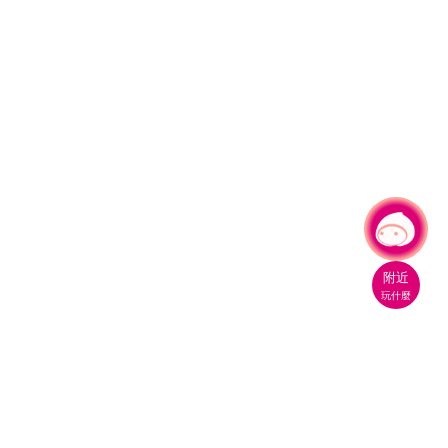
有事問小桃，一起遊桃園
附近
玩什麼