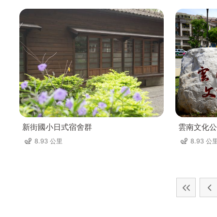
新街國小日式宿舍群
雲南文化公
8.93 公里
8.93 公