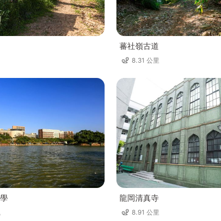
蕃社嶺古道
8.31 公里
學
龍岡清真寺
里
8.91 公里