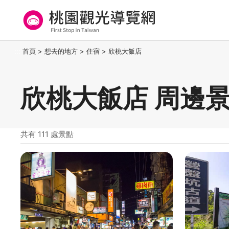
跳
到
主
要
桃園觀光導覽網
:::
首頁
>
想去的地方
>
住宿
>
欣桃大飯店
內
容
區
欣桃大飯店 周邊
塊
共有 111 處景點