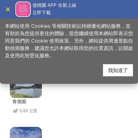
跳
遊桃園 APP 全新上線
到
立即下載
導覽
關閉
主
桃園觀光導覽網
首頁
>
想去的地方
>
住宿
>
中興商旅
要
本網站使用 Cookies 等相關技術以持續優化網站服務，並
內
有助於為您提供更佳的體驗，當您繼續使用本網站即表示您
容
同意我們的 Cookie 使用政策。另外，網站提供周邊景點自
中興商旅 周邊景點
區
動偵測服務，建議您允許本網站取得您的位置資訊，以開啟
塊
及使用此智慧化服務。
共有 117 處景點
我知道了
青塘園
5.65 公里