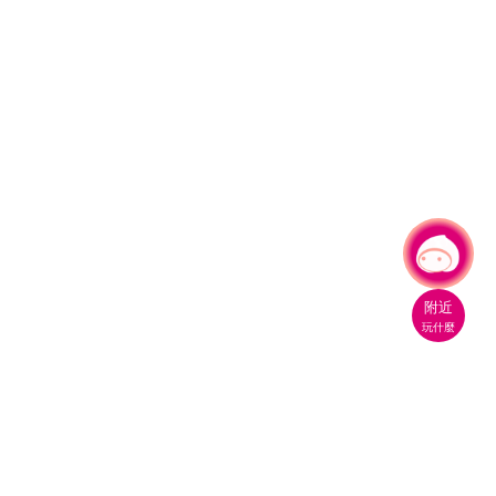
有事問小桃，一起遊桃園
|
附近
玩什麼