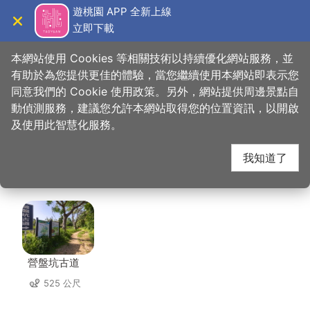
跳
遊桃園 APP 全新上線
到
立即下載
導覽
關閉
主
桃園觀光導覽網
首頁
>
想去的地方
>
住宿
>
秘密花園汽車旅館
要
本網站使用 Cookies 等相關技術以持續優化網站服務，並
內
有助於為您提供更佳的體驗，當您繼續使用本網站即表示您
容
同意我們的 Cookie 使用政策。另外，網站提供周邊景點自
秘密花園汽車旅館 周邊
區
動偵測服務，建議您允許本網站取得您的位置資訊，以開啟
塊
及使用此智慧化服務。
景點
我知道了
共有 84 處景點
營盤坑古道
525 公尺