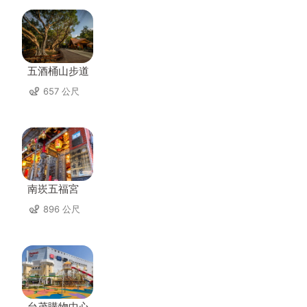
五酒桶山步道
657 公尺
南崁五福宮
896 公尺
台茂購物中心