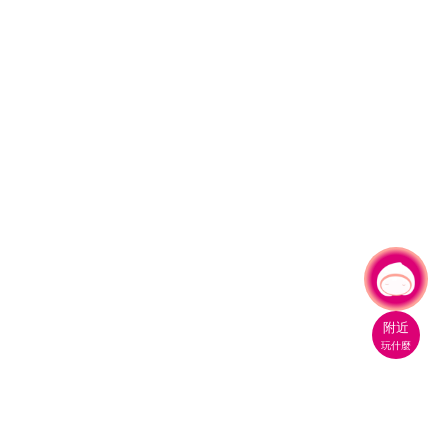
有事問小桃，一起遊桃園
附近
玩什麼