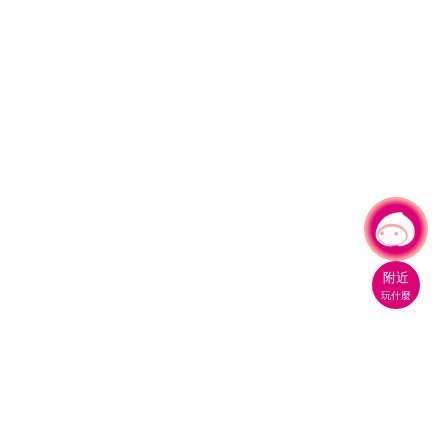
有事問小桃，一起遊桃園
附近
玩什麼