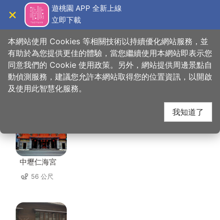
跳
遊桃園 APP 全新上線
到
立即下載
導覽
關閉
主
桃園觀光導覽網
首頁
>
想去的地方
>
住宿
>
喬爵旅居
要
本網站使用 Cookies 等相關技術以持續優化網站服務，並
內
有助於為您提供更佳的體驗，當您繼續使用本網站即表示您
容
同意我們的 Cookie 使用政策。另外，網站提供周邊景點自
喬爵旅居 周邊景點
區
動偵測服務，建議您允許本網站取得您的位置資訊，以開啟
塊
及使用此智慧化服務。
共有 120 處景點
我知道了
中壢仁海宮
56 公尺