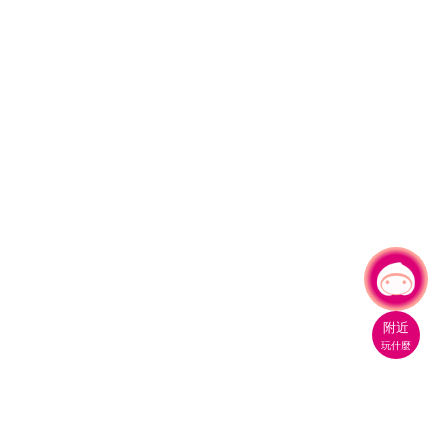
有事問小桃，一起遊桃園
|
附近
玩什麼