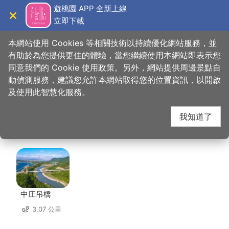
跳
遊桃園 APP 全新上線
到
立即下載
導覽
關閉
主
桃園觀光導覽網
首頁
>
想去的地方
>
住宿
>
新南一二文創商行
要
本網站使用 Cookies 等相關技術以持續優化網站服務，並
內
有助於為您提供更佳的體驗，當您繼續使用本網站即表示您
容
同意我們的 Cookie 使用政策。另外，網站提供周邊景點自
新南一二文創商行 周邊
區
動偵測服務，建議您允許本網站取得您的位置資訊，以開啟
塊
及使用此智慧化服務。
景點
我知道了
共有 122 處景點
中庄吊橋
3.07 公里