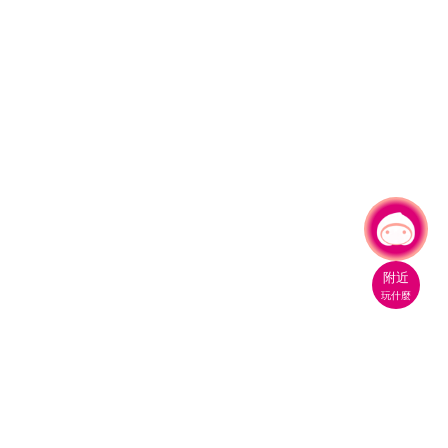
有事問小桃，一起遊桃園
|
附近
玩什麼