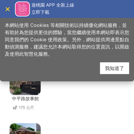
跳
遊桃園 APP 全新上線
到
立即下載
導覽
關閉
主
桃園觀光導覽網
首頁
>
想去的地方
>
住宿
>
信大賓館
要
本網站使用 Cookies 等相關技術以持續優化網站服務，並
內
有助於為您提供更佳的體驗，當您繼續使用本網站即表示您
容
同意我們的 Cookie 使用政策。另外，網站提供周邊景點自
信大賓館 周邊景點
區
動偵測服務，建議您允許本網站取得您的位置資訊，以開啟
塊
及使用此智慧化服務。
共有 132 處景點
我知道了
中平路故事館
175 公尺