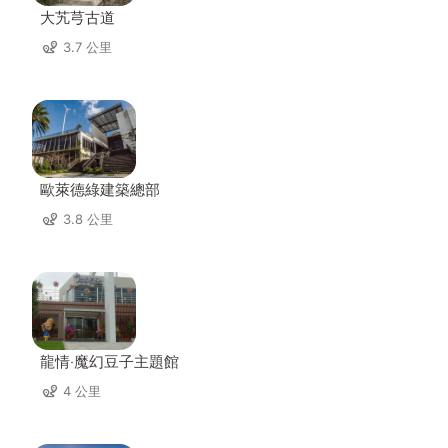
大艽芎古道
3.7 公里
歐萊德綠建築總部
3.8 公里
龍情‧魔幻豆子主題館
4 公里