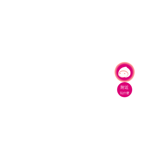
有事問小桃，一起遊桃園
附近
玩什麼