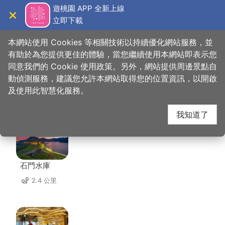
跳
遊桃園 APP 全新上線
到
立即下載
導覽
關閉
主
桃園觀光導覽網
首頁
>
想去的地方
>
住宿
>
三坑老爹
要
本網站使用 Cookies 等相關技術以持續優化網站服務，並
內
有助於為您提供更佳的體驗，當您繼續使用本網站即表示您
容
同意我們的 Cookie 使用政策。另外，網站提供周邊景點自
三坑老爹 周邊景點
區
動偵測服務，建議您允許本網站取得您的位置資訊，以開啟
塊
及使用此智慧化服務。
共有 99 處景點
我知道了
石門水庫
2.4 公里