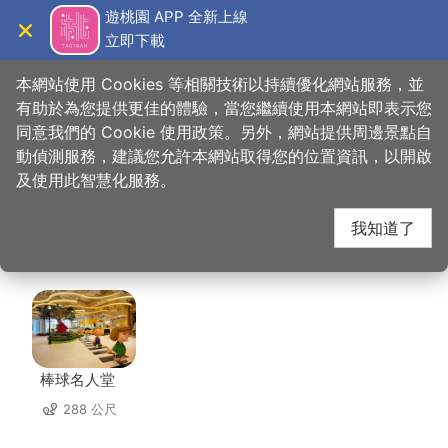
跳
遊桃園 APP 全新上線
到
立即下載
導覽
關閉
主
桃園觀光導覽網
首頁
>
想去的地方
>
住宿
>
名人堂花園大飯店
要
本網站使用 Cookies 等相關技術以持續優化網站服務，並
內
有助於為您提供更佳的體驗，當您繼續使用本網站即表示您
容
同意我們的 Cookie 使用政策。另外，網站提供周邊景點自
名人堂花園大飯店 周邊
區
動偵測服務，建議您允許本網站取得您的位置資訊，以開啟
塊
及使用此智慧化服務。
景點
我知道了
共有 105 處景點
棒球名人堂
288 公尺