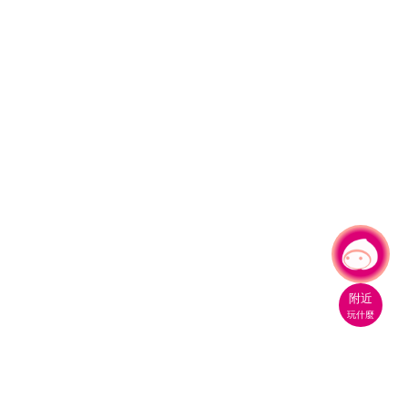
有事問小桃，一起遊桃園
|
附近
玩什麼