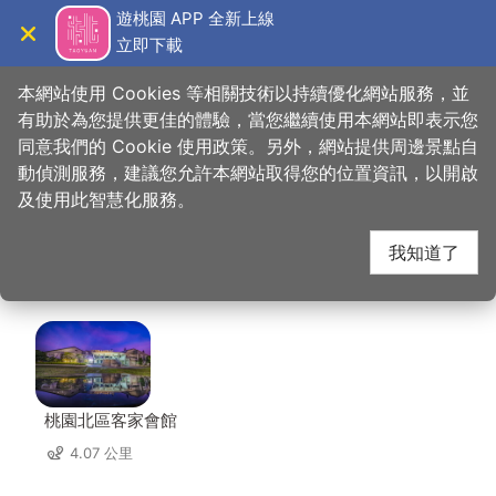
跳
遊桃園 APP 全新上線
到
立即下載
導覽
關閉
主
桃園觀光導覽網
首頁
>
想去的地方
>
住宿
>
丰居旅店中壢館
要
本網站使用 Cookies 等相關技術以持續優化網站服務，並
內
有助於為您提供更佳的體驗，當您繼續使用本網站即表示您
容
同意我們的 Cookie 使用政策。另外，網站提供周邊景點自
丰居旅店中壢館 周邊景
區
動偵測服務，建議您允許本網站取得您的位置資訊，以開啟
塊
及使用此智慧化服務。
點
我知道了
共有 139 處景點
桃園北區客家會館
4.07 公里