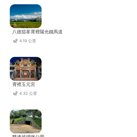
八德茄苳霄裡陽光鐵馬道
4.19 公里
霄裡玉元宮
4.32 公里
雙連坡碉堡公園