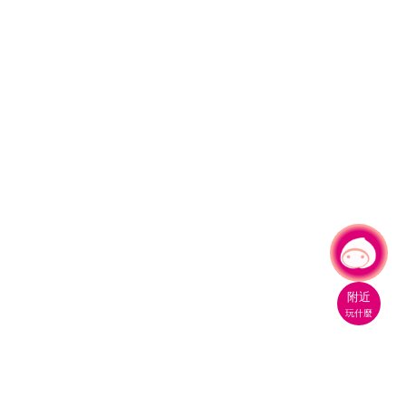
有事問小桃，一起遊桃園
|
附近
玩什麼