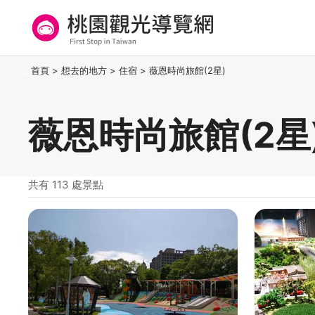
跳
到
主
要
桃園觀光導覽網
:::
首頁
>
想去的地方
>
住宿
>
薇恩時尚旅館(2星)
內
容
區
薇恩時尚旅館(2星
塊
共有 113 處景點