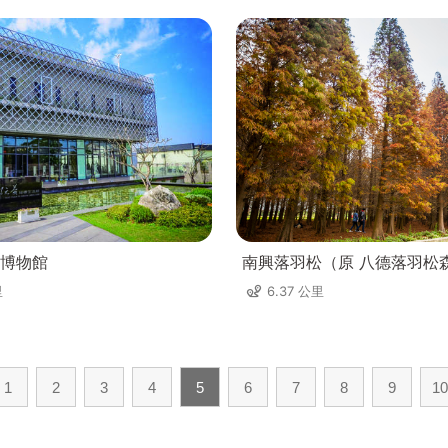
博物館
南興落羽松（原 八德落羽松
里
6.37 公里
1
2
3
4
5
6
7
8
9
10