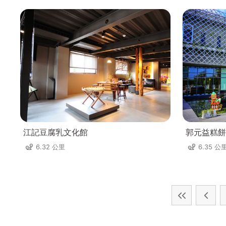
江記豆腐乳文化館
郭元益糕餅
6.32 公里
6.35 公