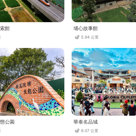
索館
埔心故事館
里
5.94 公里
態公園
華泰名品城
里
6.07 公里