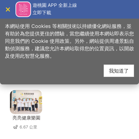
跳
遊桃園 APP 全新上線
到
立即下載
導覽
關閉
主
桃園觀光導覽網
首頁
>
想去的地方
>
住宿
>
奇異果共享旅店-中壢車站店
要
本網站使用 Cookies 等相關技術以持續優化網站服務，並
內
有助於為您提供更佳的體驗，當您繼續使用本網站即表示您
容
同意我們的 Cookie 使用政策。另外，網站提供周邊景點自
奇異果共享旅店-中壢
區
動偵測服務，建議您允許本網站取得您的位置資訊，以開啟
塊
及使用此智慧化服務。
車站店 周邊景點
我知道了
共有 136 處景點
亮亮健康樂園
6.67 公里