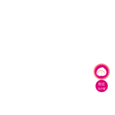
有事問小桃，一起遊桃園
附近
玩什麼