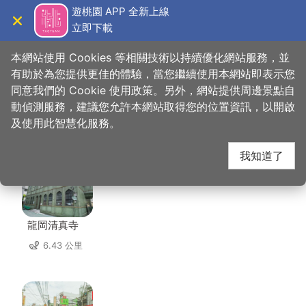
跳
遊桃園 APP 全新上線
到
立即下載
導覽
關閉
主
桃園觀光導覽網
首頁
>
想去的地方
>
住宿
>
大溪老城民宿
要
本網站使用 Cookies 等相關技術以持續優化網站服務，並
內
有助於為您提供更佳的體驗，當您繼續使用本網站即表示您
容
同意我們的 Cookie 使用政策。另外，網站提供周邊景點自
大溪老城民宿 周邊景點
區
動偵測服務，建議您允許本網站取得您的位置資訊，以開啟
塊
及使用此智慧化服務。
共有 122 處景點
我知道了
龍岡清真寺
6.43 公里