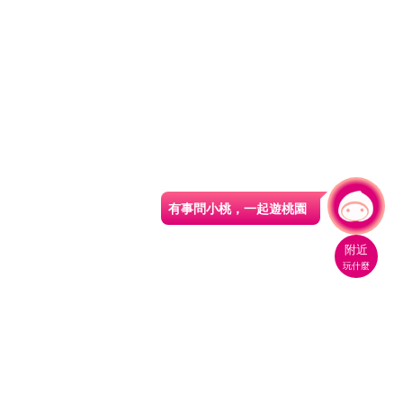
有事問小桃，一起遊桃園
|
附近
玩什麼