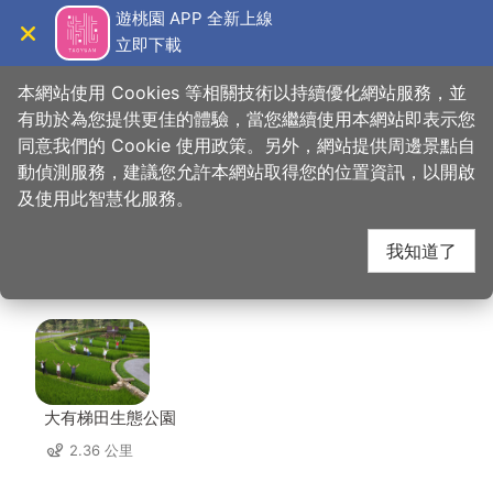
跳
遊桃園 APP 全新上線
到
立即下載
導覽
關閉
主
桃園觀光導覽網
首頁
>
想去的地方
>
住宿
>
城市商旅-桃園車站館
要
本網站使用 Cookies 等相關技術以持續優化網站服務，並
內
有助於為您提供更佳的體驗，當您繼續使用本網站即表示您
容
同意我們的 Cookie 使用政策。另外，網站提供周邊景點自
城市商旅-桃園車站館
區
動偵測服務，建議您允許本網站取得您的位置資訊，以開啟
塊
及使用此智慧化服務。
周邊景點
我知道了
共有 109 處景點
大有梯田生態公園
2.36 公里