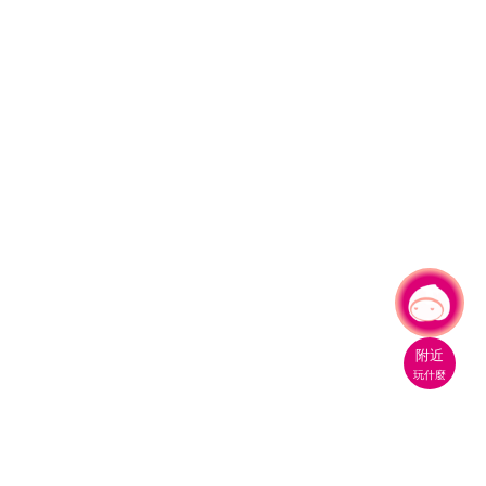
有事問小桃，一起遊桃園
|
附近
玩什麼