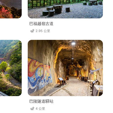
巴福越嶺古道
2.95 公里
巴陵隧道驛站
4 公里