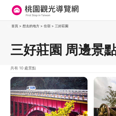
跳
到
主
要
桃園觀光導覽網
:::
首頁
>
想去的地方
>
住宿
>
三好莊園
內
容
區
三好莊園 周邊景
塊
共有 10 處景點