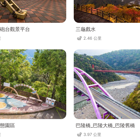
砲台觀景平台
三龜戲水
里
2.46 公里
態園區
巴陵橋_巴陵大橋_巴陵舊橋
里
3.97 公里