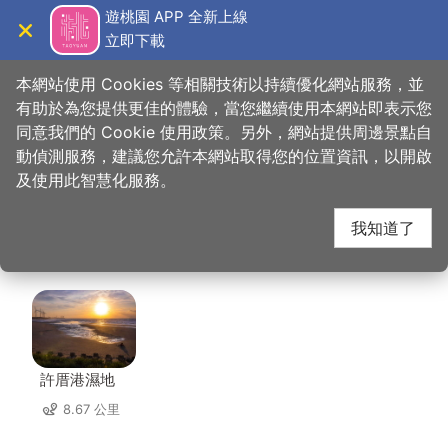
跳
遊桃園 APP 全新上線
到
立即下載
導覽
關閉
主
桃園觀光導覽網
首頁
>
想去的地方
>
住宿
>
艾爾芙公園行旅
要
本網站使用 Cookies 等相關技術以持續優化網站服務，並
內
有助於為您提供更佳的體驗，當您繼續使用本網站即表示您
容
同意我們的 Cookie 使用政策。另外，網站提供周邊景點自
艾爾芙公園行旅 周邊景
區
動偵測服務，建議您允許本網站取得您的位置資訊，以開啟
塊
及使用此智慧化服務。
點
我知道了
共有 99 處景點
許厝港濕地
8.67 公里