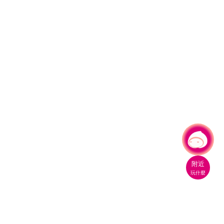
有事問小桃，一起遊桃園
|
附近
玩什麼