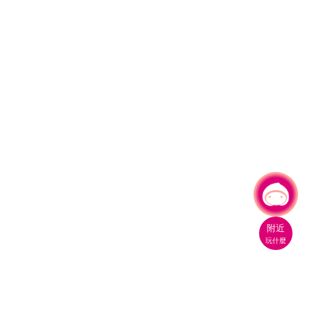
有事問小桃，一起遊桃園
附近
玩什麼