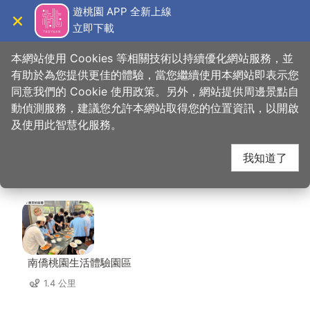
跳
遊桃園 APP 全新上線
到
立即下載
導覽
關閉
主
桃園觀光導覽網
首頁
>
想去的地方
>
住宿
>
麗華商務大飯店
要
本網站使用 Cookies 等相關技術以持續優化網站服務，並
內
有助於為您提供更佳的體驗，當您繼續使用本網站即表示您
容
同意我們的 Cookie 使用政策。另外，網站提供周邊景點自
麗華商務大飯店 周邊景
區
動偵測服務，建議您允許本網站取得您的位置資訊，以開啟
塊
及使用此智慧化服務。
點
我知道了
共有 107 處景點
南僑桃園生活體驗園區
1.4 公里