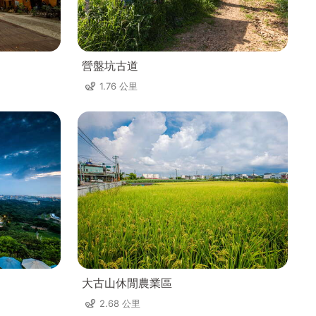
營盤坑古道
1.76 公里
大古山休閒農業區
2.68 公里