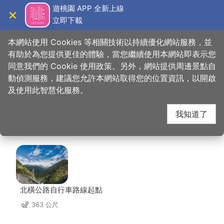
跳
遊桃園 APP 全新上線
到
立即下載
導覽
關閉
主
桃園觀光導覽網
首頁
>
想去的地方
>
住宿
>
雙魚83號民宿
要
本網站使用 Cookies 等相關技術以持續優化網站服務，並
內
有助於為您提供更佳的體驗，當您繼續使用本網站即表示您
容
同意我們的 Cookie 使用政策。另外，網站提供周邊景點自
雙魚83號民宿 周邊景
區
動偵測服務，建議您允許本網站取得您的位置資訊，以開啟
塊
及使用此智慧化服務。
點
我知道了
共有 122 處景點
北橫公路自行車路線起點
363 公尺