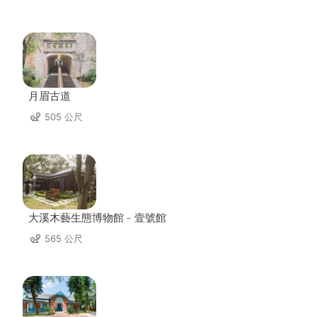
月眉古道
505 公尺
大溪木藝生態博物館﹣壹號館
565 公尺