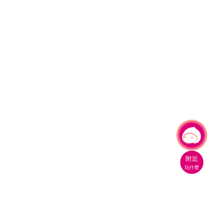
有事問小桃，一起遊桃園
|
附近
玩什麼