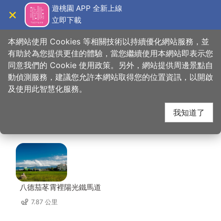
跳
遊桃園 APP 全新上線
到
立即下載
導覽
關閉
主
桃園觀光導覽網
首頁
>
想去的地方
>
住宿
>
愛莉園汽車旅館(2星)
要
本網站使用 Cookies 等相關技術以持續優化網站服務，並
內
有助於為您提供更佳的體驗，當您繼續使用本網站即表示您
容
同意我們的 Cookie 使用政策。另外，網站提供周邊景點自
愛莉園汽車旅館(2星)
區
動偵測服務，建議您允許本網站取得您的位置資訊，以開啟
塊
及使用此智慧化服務。
周邊景點
我知道了
共有 93 處景點
八德茄苳霄裡陽光鐵馬道
7.87 公里