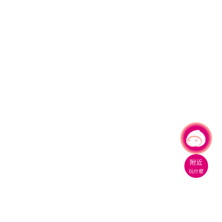
有事問小桃，一起遊桃園
附近
玩什麼