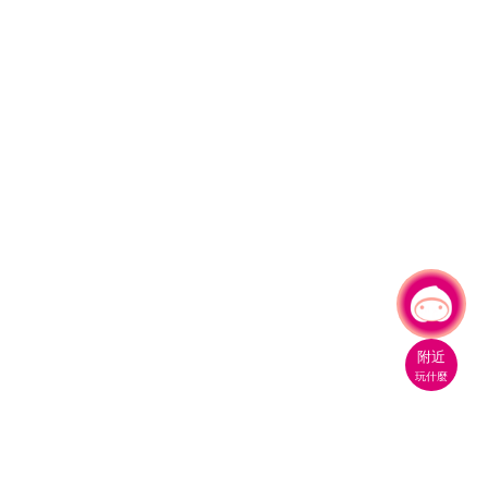
有事問小桃，一起遊桃園
附近
玩什麼