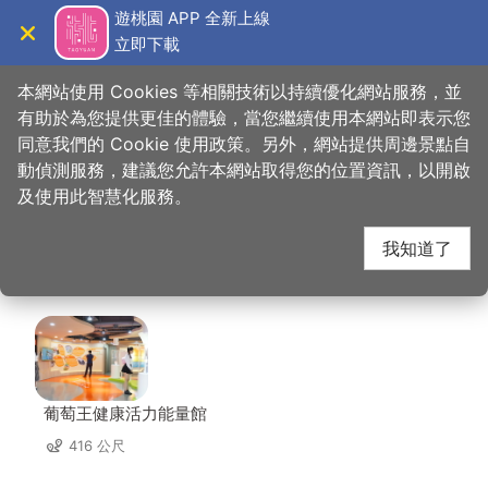
跳
遊桃園 APP 全新上線
到
立即下載
導覽
關閉
主
桃園觀光導覽網
首頁
>
想去的地方
>
住宿
>
夢香時尚汽車旅館(2星)
要
本網站使用 Cookies 等相關技術以持續優化網站服務，並
內
有助於為您提供更佳的體驗，當您繼續使用本網站即表示您
容
同意我們的 Cookie 使用政策。另外，網站提供周邊景點自
夢香時尚汽車旅館(2
區
動偵測服務，建議您允許本網站取得您的位置資訊，以開啟
塊
及使用此智慧化服務。
星) 周邊景點
我知道了
共有 140 處景點
葡萄王健康活力能量館
416 公尺