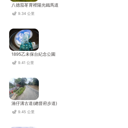
八德茄苳霄裡陽光鐵馬道
9.34 公里
1895乙未保台紀念公園
9.41 公里
湳仔溝古道(總督府步道)
9.45 公里