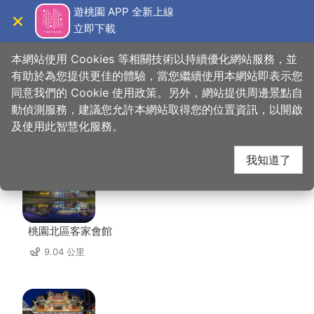
跳
遊桃園 APP 全新上線
到
立即下載
導覽
關閉
主
桃園觀光導覽網
首頁
>
想去的地方
>
住宿
>
中正美學飯店
要
本網站使用 Cookies 等相關技術以持續優化網站服務，並
內
有助於為您提供更佳的體驗，當您繼續使用本網站即表示您
容
同意我們的 Cookie 使用政策。另外，網站提供周邊景點自
中正美學飯店 周邊景點
區
動偵測服務，建議您允許本網站取得您的位置資訊，以開啟
塊
及使用此智慧化服務。
共有 126 處景點
我知道了
桃園北區客家會館
9.04 公里