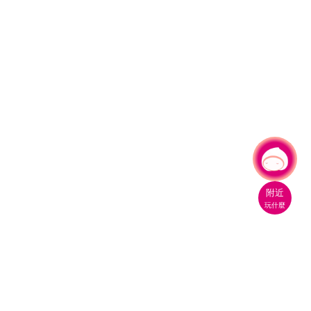
有事問小桃，一起遊桃園
附近
玩什麼