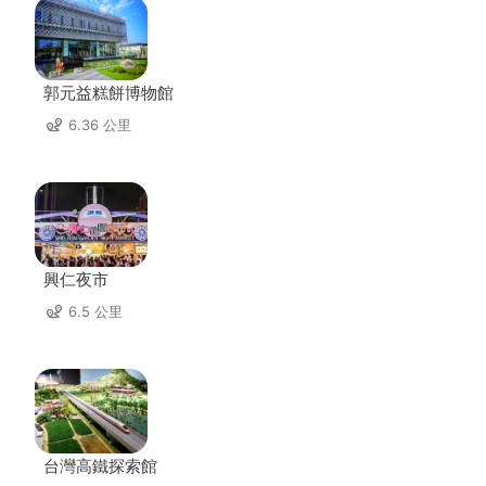
郭元益糕餅博物館
6.36 公里
興仁夜市
6.5 公里
台灣高鐵探索館