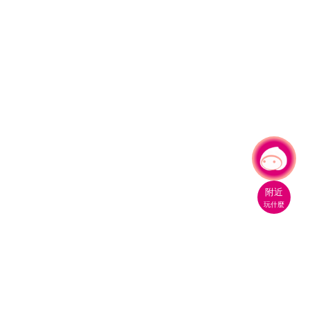
有事問小桃，一起遊桃園
|
附近
玩什麼