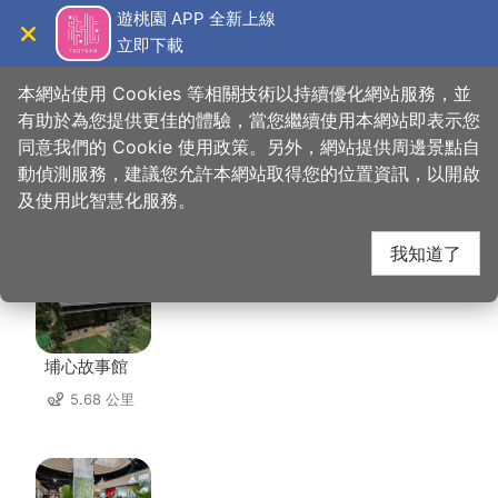
跳
遊桃園 APP 全新上線
到
立即下載
導覽
關閉
主
桃園觀光導覽網
首頁
>
想去的地方
>
住宿
>
花漾旅館
要
本網站使用 Cookies 等相關技術以持續優化網站服務，並
內
有助於為您提供更佳的體驗，當您繼續使用本網站即表示您
容
同意我們的 Cookie 使用政策。另外，網站提供周邊景點自
花漾旅館 周邊景點
區
動偵測服務，建議您允許本網站取得您的位置資訊，以開啟
塊
及使用此智慧化服務。
共有 132 處景點
我知道了
埔心故事館
5.68 公里