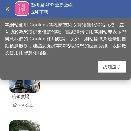
跳
遊桃園 APP 全新上線
到
立即下載
導覽
關閉
主
桃園觀光導覽網
首頁
>
想去的地方
>
住宿
>
賓士旅館
要
本網站使用 Cookies 等相關技術以持續優化網站服務，並
內
有助於為您提供更佳的體驗，當您繼續使用本網站即表示您
容
同意我們的 Cookie 使用政策。另外，網站提供周邊景點自
賓士旅館 周邊景點
區
動偵測服務，建議您允許本網站取得您的位置資訊，以開啟
塊
及使用此智慧化服務。
共有 137 處景點
我知道了
統領廣場
9.4 公里