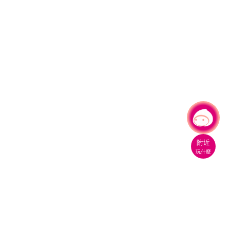
有事問小桃，一起遊桃園
附近
玩什麼