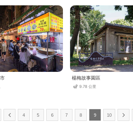
市
楊梅故事園區
里
9.78 公里
4
5
6
7
8
9
10