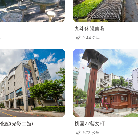
九斗休閒農場
里
9.44 公里
化館(光影二館)
桃園77藝文町
9.72 公里