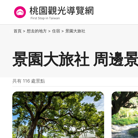
跳
到
主
要
桃園觀光導覽網
:::
首頁
>
想去的地方
>
住宿
>
景園大旅社
內
容
區
景園大旅社 周邊
塊
共有 116 處景點