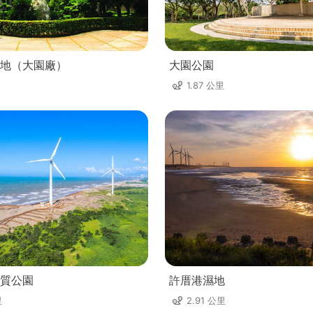
地（大園廠）
大園公園
1.87 公里
質公園
許厝港濕地
里
2.91 公里