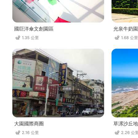
國巨洋傘文創園區
光泉牛奶園
1.35 公里
1.68 公里
大園國際商圈
草漯沙丘地
2.16 公里
2.26 公