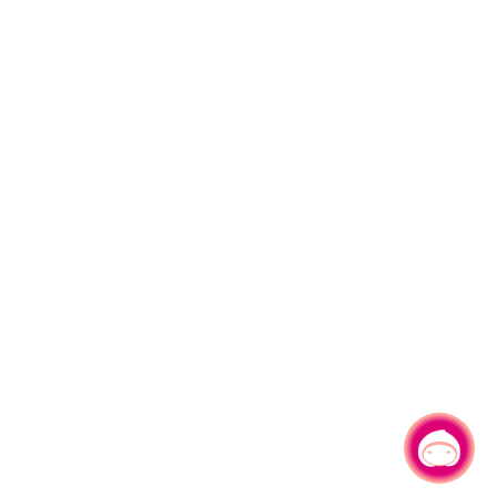
有事問小桃，一起遊桃園
|