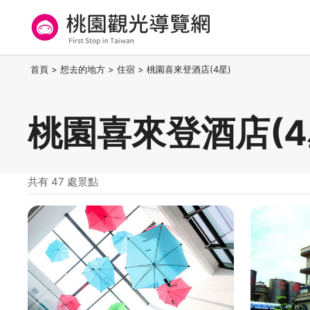
跳
到
主
要
桃園觀光導覽網
:::
首頁
>
想去的地方
>
住宿
>
桃園喜來登酒店(4星)
內
容
區
桃園喜來登酒店(4
塊
共有 47 處景點