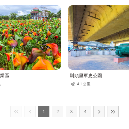
業區
圳頭里軍史公園
里
4.1 公里
1
2
3
4