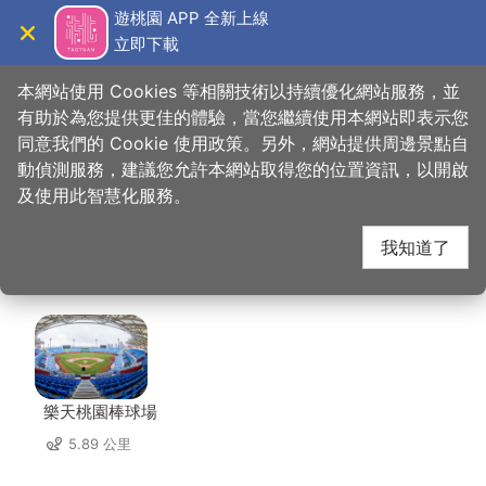
跳
遊桃園 APP 全新上線
到
立即下載
導覽
關閉
主
桃園觀光導覽網
首頁
>
想去的地方
>
住宿
>
奇美國際時尚旅館
要
本網站使用 Cookies 等相關技術以持續優化網站服務，並
內
有助於為您提供更佳的體驗，當您繼續使用本網站即表示您
容
同意我們的 Cookie 使用政策。另外，網站提供周邊景點自
奇美國際時尚旅館 周邊
區
動偵測服務，建議您允許本網站取得您的位置資訊，以開啟
塊
及使用此智慧化服務。
景點
我知道了
共有 142 處景點
樂天桃園棒球場
5.89 公里