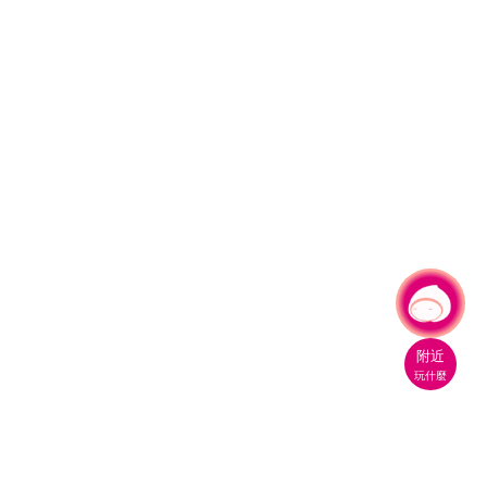
有事問小桃，一起遊桃園
|
附近
玩什麼