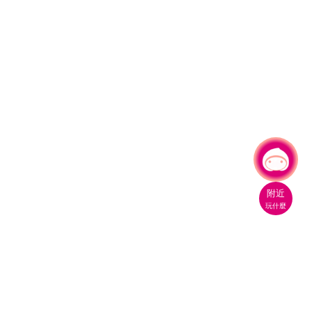
有事問小桃，一起遊桃園
|
附近
玩什麼