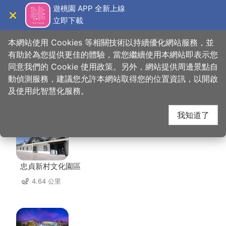
跳
遊桃園 APP 全新上線
到
立即下載
導覽
關閉
主
桃園觀光導覽網
首頁
>
想去的地方
>
住宿
>
沐楓商務旅館
要
本網站使用 Cookies 等相關技術以持續優化網站服務，並
內
有助於為您提供更佳的體驗，當您繼續使用本網站即表示您
容
同意我們的 Cookie 使用政策。另外，網站提供周邊景點自
沐楓商務旅館 周邊景點
區
動偵測服務，建議您允許本網站取得您的位置資訊，以開啟
塊
及使用此智慧化服務。
共有 112 處景點
我知道了
忠貞新村文化園區
4.64 公里