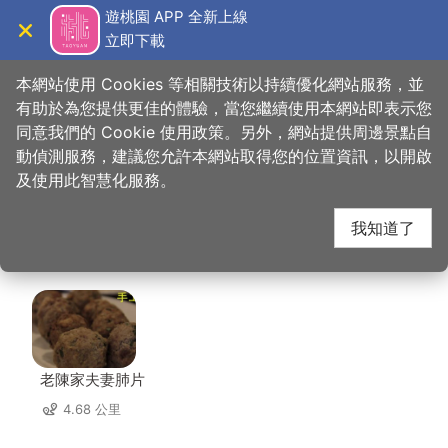
跳
遊桃園 APP 全新上線
到
立即下載
導覽
關閉
主
桃園觀光導覽網
首頁
>
想去的地方
>
住宿
>
麗星花園Motel(3星)
要
本網站使用 Cookies 等相關技術以持續優化網站服務，並
內
有助於為您提供更佳的體驗，當您繼續使用本網站即表示您
容
同意我們的 Cookie 使用政策。另外，網站提供周邊景點自
麗星花園Motel(3星)
區
動偵測服務，建議您允許本網站取得您的位置資訊，以開啟
塊
及使用此智慧化服務。
周邊店家
我知道了
共有 179 間店家
老陳家夫妻肺片
4.68 公里