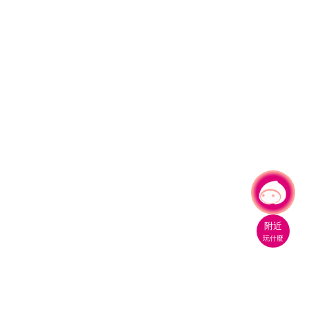
有事問小桃，一起遊桃園
附近
玩什麼