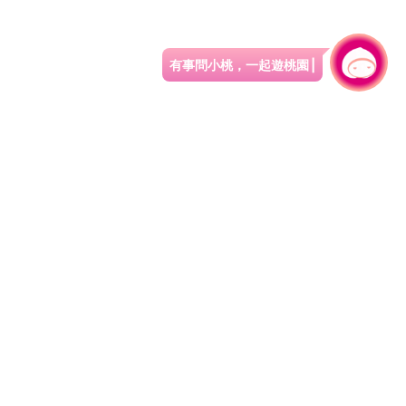
有事問小桃，一起遊桃園
|
旅遊局
網站導覽
資訊安全政策
園區縣府路1號
網站資料開放宣告
1#6209
隱私權政策
週五