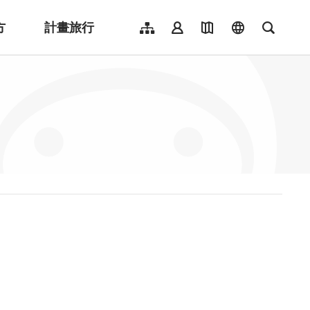
方
計畫旅行
網站導覽
會員登入
地圖導覽
language
全文檢
English
日本語
한국어
簡體中文
Indonesia
ไทย
Người việt nam