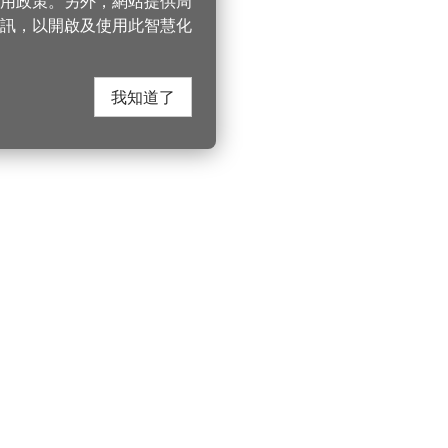
 使用政策。另外，網站提供周
訊，以開啟及使用此智慧化
我知道了
在這裡找到我們
桃園市政府觀光
遊桃園
Instagram
330206 桃園市桃
電話：(03)332-210
園風景區管理處
YouTube
服務時間：週一至