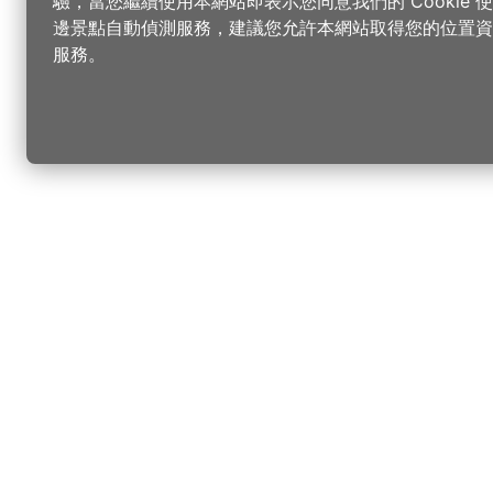
驗，當您繼續使用本網站即表示您同意我們的 Cookie
邊景點自動偵測服務，建議您允許本網站取得您的位置資
服務。
更改您的語言
您可以
樂
請選取語言
▼
桃