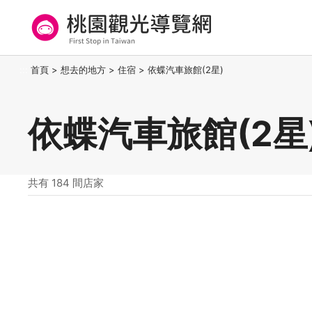
跳
到
主
要
桃園觀光導覽網
:::
首頁
>
想去的地方
>
住宿
>
依蝶汽車旅館(2星)
內
容
區
依蝶汽車旅館(2星
塊
共有 184 間店家