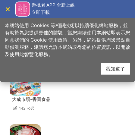
跳
遊桃園 APP 全新上線
到
立即下載
導覽
關閉
主
桃園觀光導覽網
首頁
>
想去的地方
>
住宿
>
壽樂大飯店
要
本網站使用 Cookies 等相關技術以持續優化網站服務，並
內
有助於為您提供更佳的體驗，當您繼續使用本網站即表示您
容
同意我們的 Cookie 使用政策。另外，網站提供周邊景點自
壽樂大飯店 周邊店家
區
動偵測服務，建議您允許本網站取得您的位置資訊，以開啟
塊
及使用此智慧化服務。
共有 108 間店家
我知道了
大成市場-香圓食品
142 公尺