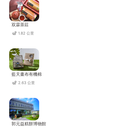
双霖茶莊
1.82 公里
藍天畫布有機棉
2.63 公里
郭元益糕餅博物館