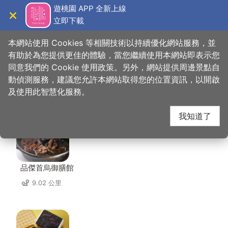
跳
遊桃園 APP 全新上線
到
立即下載
導覽
關閉
主
桃園觀光導覽網
首頁
>
想去的地方
>
住宿
>
雀巢大飯店
要
本網站使用 Cookies 等相關技術以持續優化網站服務，並
內
有助於為您提供更佳的體驗，當您繼續使用本網站即表示您
容
同意我們的 Cookie 使用政策。另外，網站提供周邊景點自
雀巢大飯店 周邊店家
區
動偵測服務，建議您允許本網站取得您的位置資訊，以開啟
塊
及使用此智慧化服務。
共有 239 間店家
我知道了
品傑首烏御膳館
9.02 公里