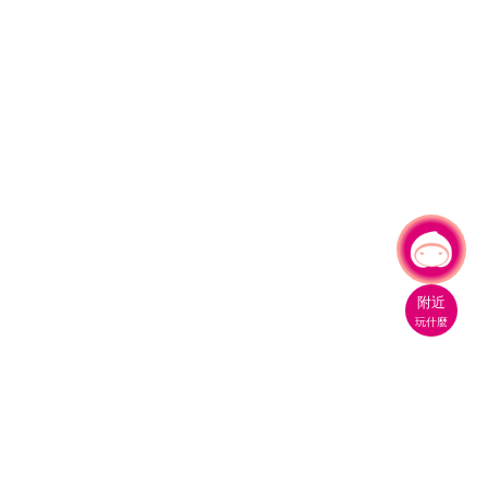
有事問小桃，一起遊桃園
附近
玩什麼