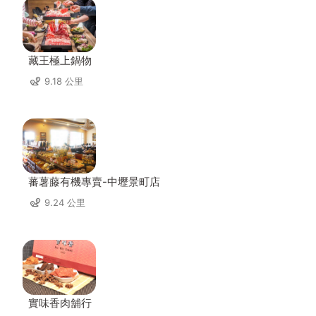
藏王極上鍋物
9.18 公里
蕃薯藤有機專賣-中壢景町店
9.24 公里
實味香肉舖行