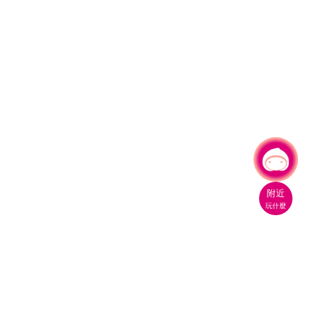
有事問小桃，一起遊桃園
|
附近
玩什麼