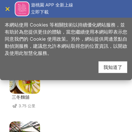
跳
遊桃園 APP 全新上線
到
立即下載
導覽
關閉
主
桃園觀光導覽網
首頁
>
想去的地方
>
住宿
>
雀巢大飯店
要
本網站使用 Cookies 等相關技術以持續優化網站服務，並
內
有助於為您提供更佳的體驗，當您繼續使用本網站即表示您
容
同意我們的 Cookie 使用政策。另外，網站提供周邊景點自
雀巢大飯店 周邊店家
區
動偵測服務，建議您允許本網站取得您的位置資訊，以開啟
塊
及使用此智慧化服務。
共有 239 間店家
我知道了
三冬麵舖
3.75 公里