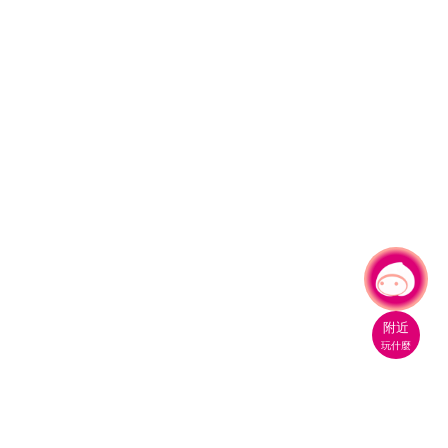
有事問小桃，一起遊桃園
|
附近
玩什麼