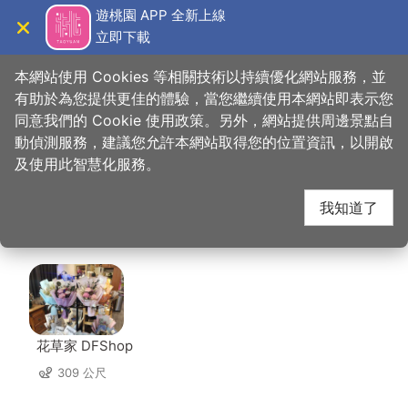
跳
遊桃園 APP 全新上線
到
立即下載
導覽
關閉
主
桃園觀光導覽網
首頁
>
想去的地方
>
住宿
>
約客頂級汽車旅館
要
本網站使用 Cookies 等相關技術以持續優化網站服務，並
內
有助於為您提供更佳的體驗，當您繼續使用本網站即表示您
容
同意我們的 Cookie 使用政策。另外，網站提供周邊景點自
約客頂級汽車旅館 周邊
區
動偵測服務，建議您允許本網站取得您的位置資訊，以開啟
塊
及使用此智慧化服務。
店家
我知道了
共有 269 間店家
花草家 DFShop
309 公尺