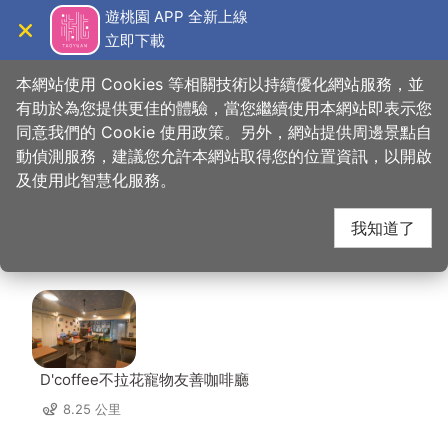
跳
遊桃園 APP 全新上線
到
立即下載
導覽
關閉
主
桃園觀光導覽網
首頁
>
想去的地方
>
住宿
>
一九一旅店桃園店
要
本網站使用 Cookies 等相關技術以持續優化網站服務，並
內
有助於為您提供更佳的體驗，當您繼續使用本網站即表示您
容
同意我們的 Cookie 使用政策。另外，網站提供周邊景點自
一九一旅店桃園店 周邊
區
動偵測服務，建議您允許本網站取得您的位置資訊，以開啟
塊
及使用此智慧化服務。
店家
我知道了
共有 238 間店家
D'coffee不拉花寵物友善咖啡廳
8.25 公里