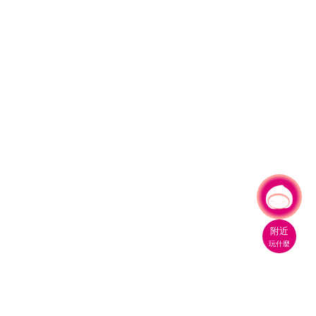
有事問小桃，一起遊桃園
|
附近
玩什麼