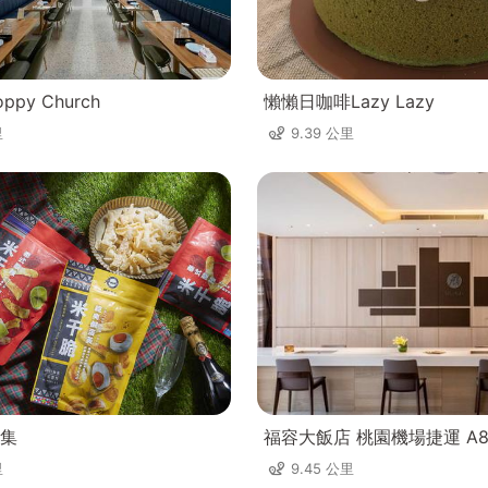
py Church
懶懶日咖啡Lazy Lazy
里
9.39 公里
集
福容大飯店 桃園機場捷運 A8
里
9.45 公里