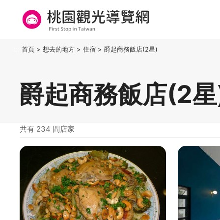
跳
到
主
要
桃園觀光導覽網
:::
首頁
>
想去的地方
>
住宿
>
爵起商務飯店(2星)
內
容
區
爵起商務飯店(2星
塊
共有 234 間店家