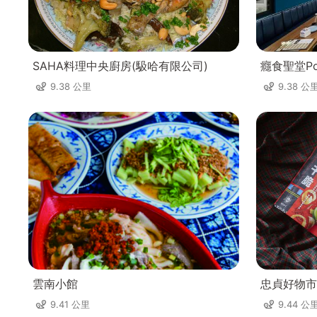
SAHA料理中央廚房(馺哈有限公司)
癮食聖堂Pop
9.38 公里
9.38 公
雲南小館
忠貞好物市
9.41 公里
9.44 公