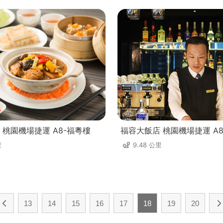
 桃園機場捷運 A8-福粵樓
福容大飯店 桃園機場捷運 A8-
里
9.48 公里
13
14
15
16
17
18
19
20